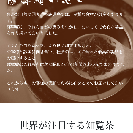
豊かな自然に囲まれた鹿児島では、良質な食材が数多くありま
す。
薩摩庵は、それら自然の恵みを生かし、おいしくて安心な製品
を作り続けてまいりました。
すぐれた自然素材を、より良く加工すること。
お客様と誠実に向き合い、社会のニーズに合った最高の製品を
お届けすること。
薩摩庵はこれらを信念に昭和22年の創業以来歩んでまいりまし
た。
これからも、お客様の笑顔のために心をこめてお届けしてまい
ります。
世界が注目する知覧茶